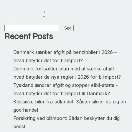
SÆNKER
AFGIFT
PÅ
1
2
3
4
…
8
BENZINBILER
Søg
I
2026
Søg
–
Recent Posts
HVAD
BETYDER
DET
FOR
Danmark sænker afgift på benzinbiler i 2026 –
BILIMPORT?
hvad betyder det for bilimport?
Danmark fortsætter plan med at sænke afgift –
hvad betyder de nye regler i 2026 for bilimport?
Tyskland ændrer afgift og stopper elbil-støtte –
hvad betyder det for bilimport til Danmark?
Klassiske biler fra udlandet: Sådan sikrer du dig en
god handel
Forsikring ved bilimport: Sådan beskytter du dig
bedst