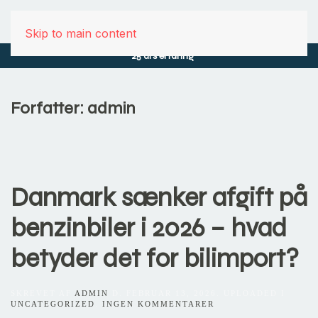
Skip to main content
25 års erfaring
Forfatter:
admin
Danmark sænker afgift på
benzinbiler i 2026 – hvad
betyder det for bilimport?
SKREVET AF
ADMIN
D.
FEBRUAR 13, 2026
. UPLOADED I
TIL
UNCATEGORIZED
.
INGEN KOMMENTARER
DANMARK