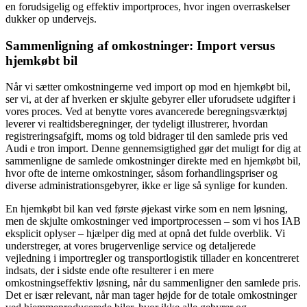
en forudsigelig og effektiv importproces, hvor ingen overraskelser
dukker op undervejs.
Sammenligning af omkostninger: Import versus
hjemkøbt bil
Når vi sætter omkostningerne ved import op mod en hjemkøbt bil,
ser vi, at der af hverken er skjulte gebyrer eller uforudsete udgifter i
vores proces. Ved at benytte vores avancerede beregningsværktøj
leverer vi realtidsberegninger, der tydeligt illustrerer, hvordan
registreringsafgift, moms og told bidrager til den samlede pris ved
Audi e tron import. Denne gennemsigtighed gør det muligt for dig at
sammenligne de samlede omkostninger direkte med en hjemkøbt bil,
hvor ofte de interne omkostninger, såsom forhandlingspriser og
diverse administrationsgebyrer, ikke er lige så synlige for kunden.
En hjemkøbt bil kan ved første øjekast virke som en nem løsning,
men de skjulte omkostninger ved importprocessen – som vi hos IAB
eksplicit oplyser – hjælper dig med at opnå det fulde overblik. Vi
understreger, at vores brugervenlige service og detaljerede
vejledning i importregler og transportlogistik tillader en koncentreret
indsats, der i sidste ende ofte resulterer i en mere
omkostningseffektiv løsning, når du sammenligner den samlede pris.
Det er især relevant, når man tager højde for de totale omkostninger