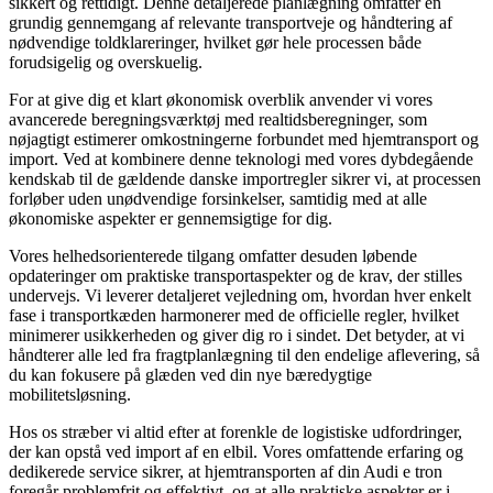
sikkert og rettidigt. Denne detaljerede planlægning omfatter en
grundig gennemgang af relevante transportveje og håndtering af
nødvendige toldklareringer, hvilket gør hele processen både
forudsigelig og overskuelig.
For at give dig et klart økonomisk overblik anvender vi vores
avancerede beregningsværktøj med realtidsberegninger, som
nøjagtigt estimerer omkostningerne forbundet med hjemtransport og
import. Ved at kombinere denne teknologi med vores dybdegående
kendskab til de gældende danske importregler sikrer vi, at processen
forløber uden unødvendige forsinkelser, samtidig med at alle
økonomiske aspekter er gennemsigtige for dig.
Vores helhedsorienterede tilgang omfatter desuden løbende
opdateringer om praktiske transportaspekter og de krav, der stilles
undervejs. Vi leverer detaljeret vejledning om, hvordan hver enkelt
fase i transportkæden harmonerer med de officielle regler, hvilket
minimerer usikkerheden og giver dig ro i sindet. Det betyder, at vi
håndterer alle led fra fragtplanlægning til den endelige aflevering, så
du kan fokusere på glæden ved din nye bæredygtige
mobilitetsløsning.
Hos os stræber vi altid efter at forenkle de logistiske udfordringer,
der kan opstå ved import af en elbil. Vores omfattende erfaring og
dedikerede service sikrer, at hjemtransporten af din Audi e tron
foregår problemfrit og effektivt, og at alle praktiske aspekter er i