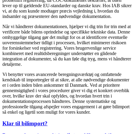
problemfri registrering, da COC-dokumentet bekræfter, at bilen
lever op til gældende EU-standarder og danske krav. Hos IAB sikrer
vi, at du som kunde modtager præcis vejledning i, hvordan du
indsamler og præsenterer den nødvendige dokumentation.
Når vi håndterer dokumentationen, hjælper vi dig trin for trin med at
verificere både bilens oprindelse og specifikke tekniske data. Denne
omhyggelige tilgang gør det muligt for os at identificere eventuelle
uoverensstemmelser tidligt i processen, hvilket minimerer risikoen
for forsinkelser ved registrering. Vores brugervenlige service
kombineret med realtidsberegninger understøtter en glidende
integration af dokumenter, så du kan føle dig tryg, mens vi håndterer
detaljerne.
Vi benytter vores avancerede beregningsværktøj og omfattende
kendskab til importregler til at sikre, at alle nødvendige dokumenter
er i orden inden bilen ankommer til Danmark. Ved at prioritere
gennemsigtighed i vores procedurer giver vi dig et konkret overblik
over, hvilke krav der skal opfyldes, og hvordan hvert trin i
dokumentationsprocessen håndteres. Denne systematiske og
professionelle tilgang afspejler vores engagement i at gøre bilimport
så enkel og ligetil som muligt for vores kunder.
Klar til bilimport?