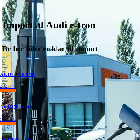
Import af Audi e-tron
De her biler er klar til import
AUDI Q4 e-tron
424.000
Audi Q8 e-tron
510.000
Audi Q6 e-tron