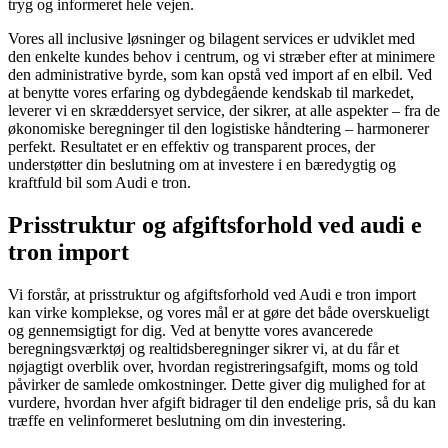
tryg og informeret hele vejen.
Vores all inclusive løsninger og bilagent services er udviklet med
den enkelte kundes behov i centrum, og vi stræber efter at minimere
den administrative byrde, som kan opstå ved import af en elbil. Ved
at benytte vores erfaring og dybdegående kendskab til markedet,
leverer vi en skræddersyet service, der sikrer, at alle aspekter – fra de
økonomiske beregninger til den logistiske håndtering – harmonerer
perfekt. Resultatet er en effektiv og transparent proces, der
understøtter din beslutning om at investere i en bæredygtig og
kraftfuld bil som Audi e tron.
Prisstruktur og afgiftsforhold ved audi e
tron import
Vi forstår, at prisstruktur og afgiftsforhold ved Audi e tron import
kan virke komplekse, og vores mål er at gøre det både overskueligt
og gennemsigtigt for dig. Ved at benytte vores avancerede
beregningsværktøj og realtidsberegninger sikrer vi, at du får et
nøjagtigt overblik over, hvordan registreringsafgift, moms og told
påvirker de samlede omkostninger. Dette giver dig mulighed for at
vurdere, hvordan hver afgift bidrager til den endelige pris, så du kan
træffe en velinformeret beslutning om din investering.