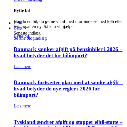
Bytte bil
Har du en bil, du gerne vil af med i forbindelse med køb eller
Elbil
leasing af en ny. Så kan vi hjælpe.
Blog
Seneste indlæg
Bytte bil
Se alle blogindlæg
Danmark sænker afgift på benzinbiler i 2026 –
hvad betyder det for bilimport?
Læs mere
Danmark fortsætter plan med at sænke afgift –
hvad betyder de nye regler i 2026 for
bilimport?
Læs mere
Tyskland ændrer afgift og stopper elbil-støtte –