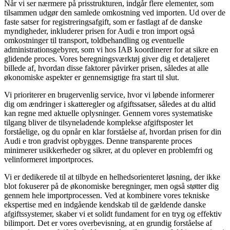
Når vi ser nærmere på prisstrukturen, indgår flere elementer, som
tilsammen udgør den samlede omkostning ved importen. Ud over de
faste satser for registreringsafgift, som er fastlagt af de danske
myndigheder, inkluderer prisen for Audi e tron import også
omkostninger til transport, toldbehandling og eventuelle
administrationsgebyrer, som vi hos IAB koordinerer for at sikre en
glidende proces. Vores beregningsværktøj giver dig et detaljeret
billede af, hvordan disse faktorer påvirker prisen, således at alle
økonomiske aspekter er gennemsigtige fra start til slut.
Vi prioriterer en brugervenlig service, hvor vi løbende informerer
dig om ændringer i skatteregler og afgiftssatser, således at du altid
kan regne med aktuelle oplysninger. Gennem vores systematiske
tilgang bliver de tilsyneladende komplekse afgiftsposter let
forståelige, og du opnår en klar forståelse af, hvordan prisen for din
Audi e tron gradvist opbygges. Denne transparente proces
minimerer usikkerheder og sikrer, at du oplever en problemfri og
velinformeret importproces.
Vi er dedikerede til at tilbyde en helhedsorienteret løsning, der ikke
blot fokuserer på de økonomiske beregninger, men også støtter dig
gennem hele importprocessen. Ved at kombinere vores tekniske
ekspertise med en indgående kendskab til de gældende danske
afgiftssystemer, skaber vi et solidt fundament for en tryg og effektiv
bilimport. Det er vores overbevisning, at en grundig forståelse af