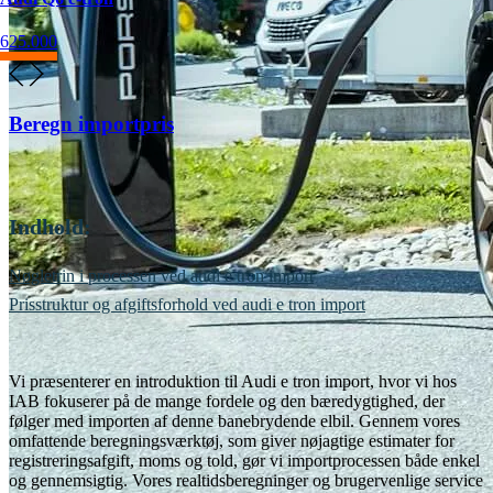
625.000
Beregn importpris
Indhold:
Nøgletrin i processen ved audi e tron import
Prisstruktur og afgiftsforhold ved audi e tron import
Vi præsenterer en introduktion til Audi e tron import, hvor vi hos
IAB fokuserer på de mange fordele og den bæredygtighed, der
følger med importen af denne banebrydende elbil. Gennem vores
omfattende beregningsværktøj, som giver nøjagtige estimater for
registreringsafgift, moms og told, gør vi importprocessen både enkel
og gennemsigtig. Vores realtidsberegninger og brugervenlige service