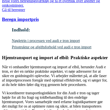
Brug vores beregningsværktøj og få et overblik over afgifter og
omkostninger.
Gå til beregner
Beregn importpris
Indhold:
Nøgletrin i processen ved audi e tron import
Prisstruktur og afgiftsforhold ved audi e tron import
Hjemtransport og import af elbil: Praktiske aspekter
Når vi omhandler hjemtransport og import af elbil, herunder Audi e
tron, er der en række praktiske aspekter, vi nøje adresserer for at
sikre en gnidningsfri oplevelse. Vi arbejder målrettet på, at alle faser
af importprocessen foregår med optimal effektivitet, og vi sørger for,
at du hele tiden føler dig tryg gennem hele proceduren.
Vi koordinerer transportlogistikken for din Audi e tron og tager
højde for alt fra fragt og toldbehandling til den endelige
hjemtransport. Vores samarbejde med erfarne logistikpartnere gør
det muligt for os at optimere ruten og sikre, at bilen transporteres