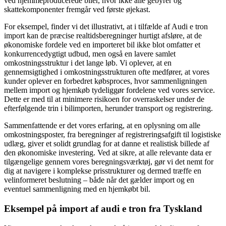
ved hjemmeproducerede biler, hvor ikke alle gebyrer og
skattekomponenter fremgår ved første øjekast.
For eksempel, finder vi det illustrativt, at i tilfælde af Audi e tron
import kan de præcise realtidsberegninger hurtigt afsløre, at de
økonomiske fordele ved en importeret bil ikke blot omfatter et
konkurrencedygtigt udbud, men også en lavere samlet
omkostningsstruktur i det lange løb. Vi oplever, at en
gennemsigtighed i omkostningsstrukturen ofte medfører, at vores
kunder oplever en forbedret købsproces, hvor sammenligningen
mellem import og hjemkøb tydeliggør fordelene ved vores service.
Dette er med til at minimere risikoen for overraskelser under de
efterfølgende trin i bilimporten, herunder transport og registrering.
Sammenfattende er det vores erfaring, at en oplysning om alle
omkostningsposter, fra beregninger af registreringsafgift til logistiske
udlæg, giver et solidt grundlag for at danne et realistisk billede af
den økonomiske investering. Ved at sikre, at alle relevante data er
tilgængelige gennem vores beregningsværktøj, gør vi det nemt for
dig at navigere i komplekse prisstrukturer og dermed træffe en
velinformeret beslutning – både når det gælder import og en
eventuel sammenligning med en hjemkøbt bil.
Eksempel på import af audi e tron fra Tyskland