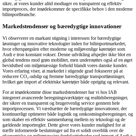
sikre, at vores kunder altid modtager en transparent og effektiv
importproces, der imødekommer de specifikke behov i den moderne
bilimportbranche.
Markedstendenser og bæredygtige innovationer
Vi observerer en markant stigning i interessen for bæredygtige
løsninger og innovative teknologier inden for bilimportmarkedet,
hvor efterspørgslen efter moderne og miljøvenlige køretøjer som
Audi e tron konstant vokser. Denne udvikling afspejler ikke blot en
global tendens mod grøn mobilitet, men understøttes også af en øget
bevidsthed om miljømæssige forhold blandt vores danske kunder.
Vores erfaring viser, at markedet i stigende grad fokuserer på at
reducere CO₂-udslip og fremme bæredygtige transportløsninger,
hvilket gør import af elektriske køretøjer både oprigtig og relevant.
For at imødekomme disse markedstendenser har vi hos IAB
integreret avancerede beregningsværktøjer og realtidsberegninger,
der sikrer en transparent og brugervenlig service gennem hele
importprocessen. Vi værdsætter de bæredygtige innovationer, der
kontinuerligt optimerer både logistik og omkostningsberegninger, og
som skaber en effektiv sammenhæng mellem ny teknologi og de
gældende importregler. Dette giver vores kunder mulighed for at
træffe informerede beslutninger ud fra et solidt overblik over de
økonomiske og miljømæssige fordelagtigheder ved import af Audi e