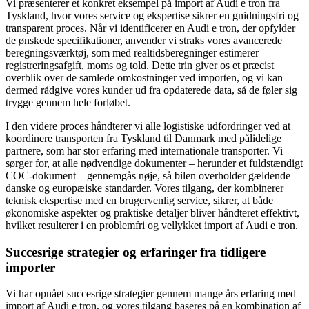
Vi præsenterer et konkret eksempel på import af Audi e tron fra
Tyskland, hvor vores service og ekspertise sikrer en gnidningsfri og
transparent proces. Når vi identificerer en Audi e tron, der opfylder
de ønskede specifikationer, anvender vi straks vores avancerede
beregningsværktøj, som med realtidsberegninger estimerer
registreringsafgift, moms og told. Dette trin giver os et præcist
overblik over de samlede omkostninger ved importen, og vi kan
dermed rådgive vores kunder ud fra opdaterede data, så de føler sig
trygge gennem hele forløbet.
I den videre proces håndterer vi alle logistiske udfordringer ved at
koordinere transporten fra Tyskland til Danmark med pålidelige
partnere, som har stor erfaring med internationale transporter. Vi
sørger for, at alle nødvendige dokumenter – herunder et fuldstændigt
COC-dokument – gennemgås nøje, så bilen overholder gældende
danske og europæiske standarder. Vores tilgang, der kombinerer
teknisk ekspertise med en brugervenlig service, sikrer, at både
økonomiske aspekter og praktiske detaljer bliver håndteret effektivt,
hvilket resulterer i en problemfri og vellykket import af Audi e tron.
Succesrige strategier og erfaringer fra tidligere
importer
Vi har opnået succesrige strategier gennem mange års erfaring med
import af Audi e tron, og vores tilgang baseres på en kombination af