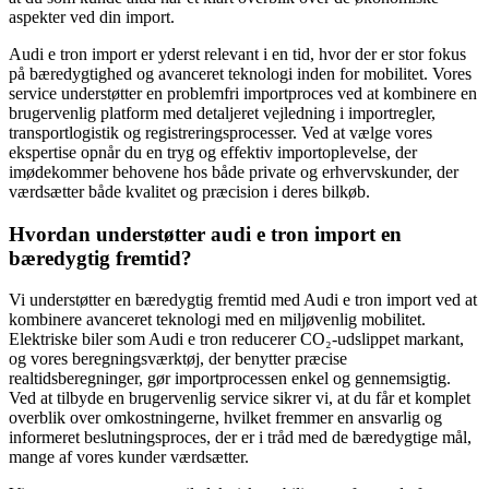
aspekter ved din import.
Audi e tron import er yderst relevant i en tid, hvor der er stor fokus
på bæredygtighed og avanceret teknologi inden for mobilitet. Vores
service understøtter en problemfri importproces ved at kombinere en
brugervenlig platform med detaljeret vejledning i importregler,
transportlogistik og registreringsprocesser. Ved at vælge vores
ekspertise opnår du en tryg og effektiv importoplevelse, der
imødekommer behovene hos både private og erhvervskunder, der
værdsætter både kvalitet og præcision i deres bilkøb.
Hvordan understøtter audi e tron import en
bæredygtig fremtid?
Vi understøtter en bæredygtig fremtid med Audi e tron import ved at
kombinere avanceret teknologi med en miljøvenlig mobilitet.
Elektriske biler som Audi e tron reducerer CO₂-udslippet markant,
og vores beregningsværktøj, der benytter præcise
realtidsberegninger, gør importprocessen enkel og gennemsigtig.
Ved at tilbyde en brugervenlig service sikrer vi, at du får et komplet
overblik over omkostningerne, hvilket fremmer en ansvarlig og
informeret beslutningsproces, der er i tråd med de bæredygtige mål,
mange af vores kunder værdsætter.