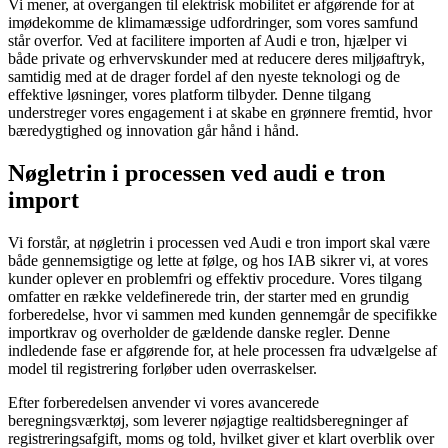
Vi mener, at overgangen til elektrisk mobilitet er afgørende for at
imødekomme de klimamæssige udfordringer, som vores samfund
står overfor. Ved at facilitere importen af Audi e tron, hjælper vi
både private og erhvervskunder med at reducere deres miljøaftryk,
samtidig med at de drager fordel af den nyeste teknologi og de
effektive løsninger, vores platform tilbyder. Denne tilgang
understreger vores engagement i at skabe en grønnere fremtid, hvor
bæredygtighed og innovation går hånd i hånd.
Nøgletrin i processen ved audi e tron
import
Vi forstår, at nøgletrin i processen ved Audi e tron import skal være
både gennemsigtige og lette at følge, og hos IAB sikrer vi, at vores
kunder oplever en problemfri og effektiv procedure. Vores tilgang
omfatter en række veldefinerede trin, der starter med en grundig
forberedelse, hvor vi sammen med kunden gennemgår de specifikke
importkrav og overholder de gældende danske regler. Denne
indledende fase er afgørende for, at hele processen fra udvælgelse af
model til registrering forløber uden overraskelser.
Efter forberedelsen anvender vi vores avancerede
beregningsværktøj, som leverer nøjagtige realtidsberegninger af
registreringsafgift, moms og told, hvilket giver et klart overblik over