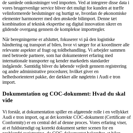
de samlede omkostninger ved importen. Ved at integrere disse data i
vores bruger­venlige service bliver det muligt for kunden at træffe
velinformerede beslutninger og hurtigt se, hvordan de økonomiske
elementer harmonerer med den ønskede bilimport. Denne tæt
kombination af teknisk ekspertise og digital innovation sikrer en
glidende overgang gennem de komplekse importregler.
Når beregningerne er afsluttet, fokuserer vi på den logistiske
håndtering og transport af bilen, hvor vi sørger for at koordinere alle
relevante aspekter af fragt og toldbehandling. Vi arbejder sammen
med betroede partnere, som har dokumenteret erfaring med
internationale transporter og kender markedets standarder
indgående. Samtidig bliver du løbende vejledt gennem registrering
og andre administrative procedurer, hvilket giver en
helhedsorienteret pakke, der dækker alle nøgletrin i Audi e tron
import.
Dokumentation og COC-dokument: Hvad du skal
vide
Vi forstår, at dokumentation spiller en afgørende rolle i en vellykket
Audi e tron import, og at det korrekte COC-dokument (Certificate of
Conformity) er en central del af denne proces. Vores erfaring viser,
at et fuldstændigt og korrekt dokument sætter scenen for en