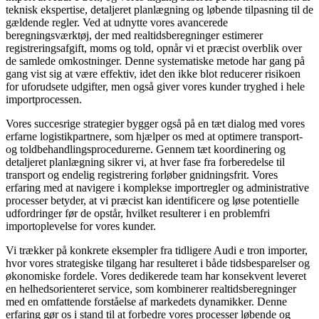
teknisk ekspertise, detaljeret planlægning og løbende tilpasning til de
gældende regler. Ved at udnytte vores avancerede
beregningsværktøj, der med realtidsberegninger estimerer
registreringsafgift, moms og told, opnår vi et præcist overblik over
de samlede omkostninger. Denne systematiske metode har gang på
gang vist sig at være effektiv, idet den ikke blot reducerer risikoen
for uforudsete udgifter, men også giver vores kunder tryghed i hele
importprocessen.
Vores succesrige strategier bygger også på en tæt dialog med vores
erfarne logistikpartnere, som hjælper os med at optimere transport-
og toldbehandlingsprocedurerne. Gennem tæt koordinering og
detaljeret planlægning sikrer vi, at hver fase fra forberedelse til
transport og endelig registrering forløber gnidningsfrit. Vores
erfaring med at navigere i komplekse importregler og administrative
processer betyder, at vi præcist kan identificere og løse potentielle
udfordringer før de opstår, hvilket resulterer i en problemfri
importoplevelse for vores kunder.
Vi trækker på konkrete eksempler fra tidligere Audi e tron importer,
hvor vores strategiske tilgang har resulteret i både tidsbesparelser og
økonomiske fordele. Vores dedikerede team har konsekvent leveret
en helhedsorienteret service, som kombinerer realtidsberegninger
med en omfattende forståelse af markedets dynamikker. Denne
erfaring gør os i stand til at forbedre vores processer løbende og