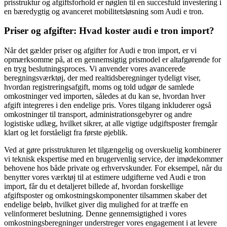
prisstruktur og afgiftsforhold er nøglen til en succesfuld investering i
en bæredygtig og avanceret mobilitetsløsning som Audi e tron.
Priser og afgifter: Hvad koster audi e tron import?
Når det gælder priser og afgifter for Audi e tron import, er vi
opmærksomme på, at en gennemsigtig prismodel er altafgørende for
en tryg beslutningsproces. Vi anvender vores avancerede
beregningsværktøj, der med realtidsberegninger tydeligt viser,
hvordan registreringsafgift, moms og told udgør de samlede
omkostninger ved importen, således at du kan se, hvordan hver
afgift integreres i den endelige pris. Vores tilgang inkluderer også
omkostninger til transport, administrationsgebyrer og andre
logistiske udlæg, hvilket sikrer, at alle vigtige udgiftsposter fremgår
klart og let forståeligt fra første øjeblik.
Ved at gøre prisstrukturen let tilgængelig og overskuelig kombinerer
vi teknisk ekspertise med en brugervenlig service, der imødekommer
behovene hos både private og erhvervskunder. For eksempel, når du
benytter vores værktøj til at estimere udgifterne ved Audi e tron
import, får du et detaljeret billede af, hvordan forskellige
afgiftsposter og omkostningskomponenter tilsammen skaber det
endelige beløb, hvilket giver dig mulighed for at træffe en
velinformeret beslutning. Denne gennemsigtighed i vores
omkostningsberegninger understreger vores engagement i at levere