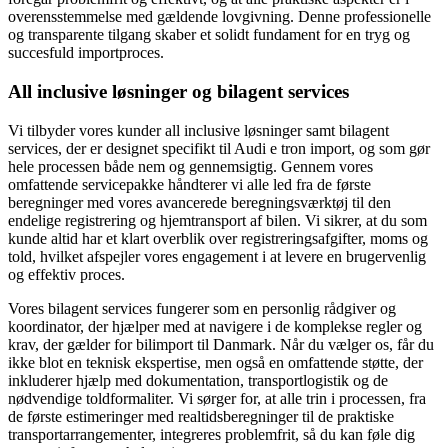
overensstemmelse med gældende lovgivning. Denne professionelle
og transparente tilgang skaber et solidt fundament for en tryg og
succesfuld importproces.
All inclusive løsninger og bilagent services
Vi tilbyder vores kunder all inclusive løsninger samt bilagent
services, der er designet specifikt til Audi e tron import, og som gør
hele processen både nem og gennemsigtig. Gennem vores
omfattende servicepakke håndterer vi alle led fra de første
beregninger med vores avancerede beregningsværktøj til den
endelige registrering og hjemtransport af bilen. Vi sikrer, at du som
kunde altid har et klart overblik over registreringsafgifter, moms og
told, hvilket afspejler vores engagement i at levere en brugervenlig
og effektiv proces.
Vores bilagent services fungerer som en personlig rådgiver og
koordinator, der hjælper med at navigere i de komplekse regler og
krav, der gælder for bilimport til Danmark. Når du vælger os, får du
ikke blot en teknisk ekspertise, men også en omfattende støtte, der
inkluderer hjælp med dokumentation, transportlogistik og de
nødvendige toldformaliter. Vi sørger for, at alle trin i processen, fra
de første estimeringer med realtidsberegninger til de praktiske
transportarrangementer, integreres problemfrit, så du kan føle dig