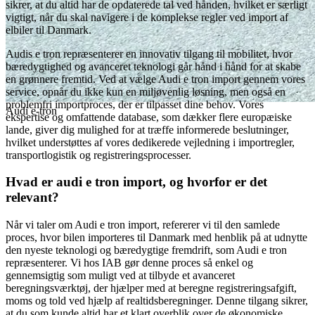
sikrer, at du altid har de opdaterede tal ved hånden, hvilket er særligt
vigtigt, når du skal navigere i de komplekse regler ved import af
elbiler til Danmark.
Audis e tron repræsenterer en innovativ tilgang til mobilitet, hvor
bæredygtighed og avanceret teknologi går hånd i hånd for at skabe
en grønnere fremtid. Ved at vælge Audi e tron import gennem vores
service, opnår du ikke kun en miljøvenlig løsning, men også en
problemfri importproces, der er tilpasset dine behov. Vores
Audi e-tron
ekspertise og omfattende database, som dækker flere europæiske
lande, giver dig mulighed for at træffe informerede beslutninger,
hvilket understøttes af vores dedikerede vejledning i importregler,
transportlogistik og registreringsprocesser.
Hvad er audi e tron import, og hvorfor er det
relevant?
Når vi taler om Audi e tron import, refererer vi til den samlede
proces, hvor bilen importeres til Danmark med henblik på at udnytte
den nyeste teknologi og bæredygtige fremdrift, som Audi e tron
repræsenterer. Vi hos IAB gør denne proces så enkel og
gennemsigtig som muligt ved at tilbyde et avanceret
beregningsværktøj, der hjælper med at beregne registreringsafgift,
moms og told ved hjælp af realtidsberegninger. Denne tilgang sikrer,
at du som kunde altid har et klart overblik over de økonomiske