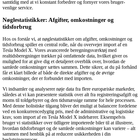
samtidig med at vi konstant forbedrer og fornyer vores bruger­
venlige service.
Nøglestatistikker: Afgifter, omkostninger og
tidsforbrug
Hos os forstår vi, at nøglestatistikker om afgifter, omkostninger og
tidsforbrug spiller en central rolle, når du overvejer import af en
Tesla Model X. Vores avancerede beregningsværktøj med
realtidsberegninger trækker på omfattende data, hvilket giver os
mulighed for at give dig et detaljeret overblik over, hvordan de
samlede omkostninger sættes sammen. Dette sikrer, at du på forhånd
får et klart billede af både de direkte afgifter og de øvrige
omkostninger, der er forbundet med importen.
Vi indsamler og analyserer nøje data fra flere europæiske markeder,
således at vi kan præsentere statistik over alt fra registreringsafgift og
moms til toldgebyrer og den tidsmæssige ramme for hele processen.
Med denne holistiske tilgang bliver det muligt at balancere fordelene
ved en konkurrencedygtig pris, med de administrative og logistiske
krav, som import af en Tesla Model X indebærer. Eksempelvis
bruger vi statistikker over tidligere importerede biler til at illustrere,
hvordan tidsforbruget og de samlede omkostninger kan variere – alt
sammen med henblik på at reducere usikkerheden i din
beslutningsproces.