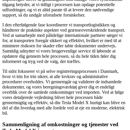
tilgang betyder, at vi tidligt i processen kan opdage potentielle
udfordringer, og vi er altid parate til at levere den nødvendige
support, så du undgår uforudsete forsinkelser.
I den efterfølgende fase koordinerer vi transportlogistikken og
håndterer de praktiske aspekter ved grænseoverskridende transport.
Ved at samarbejde med pålidelige internationale partnere sørger vi
for, at transporten foregår sikkert og effektivt, hvilket er med til at
minimere risikoen for skader eller tabte dokumenter undervejs.
Samtidig udnytter vi vores brugervenlige service til løbende at
opdatere dig gennem hele processen, så du hele tiden føler dig
informeret og tryg ved de valg, der træffes.
Til sidst fokuserer vi på selve registreringsprocessen i Danmark,
hvor vi trin for trin sikrer, at alle lovkrav og administrative
procedurer overholdes. Vi gennemgår og validerer de indsamlede
dokumenter, og vores beregningsværktøj giver dig et endeligt
overblik over de samlede omkostninger ved importen. Ved at følge
vores detaljerede vejledning bliver hele processen både
gennemsigtig og effektiv, så din Tesla Model X hurtigt kan blive en
del af din hverdag med alle fordele ved at eje en moderne, elektrisk
bil.
Sammenligning af omkostninger og tjenester ved