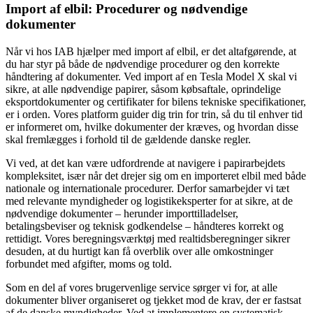
Import af elbil: Procedurer og nødvendige
dokumenter
Når vi hos IAB hjælper med import af elbil, er det altafgørende, at
du har styr på både de nødvendige procedurer og den korrekte
håndtering af dokumenter. Ved import af en Tesla Model X skal vi
sikre, at alle nødvendige papirer, såsom købsaftale, oprindelige
eksportdokumenter og certifikater for bilens tekniske specifikationer,
er i orden. Vores platform guider dig trin for trin, så du til enhver tid
er informeret om, hvilke dokumenter der kræves, og hvordan disse
skal fremlægges i forhold til de gældende danske regler.
Vi ved, at det kan være udfordrende at navigere i papirarbejdets
kompleksitet, især når det drejer sig om en importeret elbil med både
nationale og internationale procedurer. Derfor samarbejder vi tæt
med relevante myndigheder og logistikeksperter for at sikre, at de
nødvendige dokumenter – herunder importtilladelser,
betalingsbeviser og teknisk godkendelse – håndteres korrekt og
rettidigt. Vores beregningsværktøj med realtidsberegninger sikrer
desuden, at du hurtigt kan få overblik over alle omkostninger
forbundet med afgifter, moms og told.
Som en del af vores brugervenlige service sørger vi for, at alle
dokumenter bliver organiseret og tjekket mod de krav, der er fastsat
af de danske myndigheder. Ved at implementere en systematisk