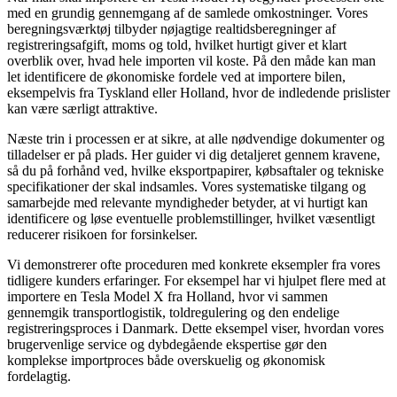
med en grundig gennemgang af de samlede omkostninger. Vores
beregningsværktøj tilbyder nøjagtige realtidsberegninger af
registreringsafgift, moms og told, hvilket hurtigt giver et klart
overblik over, hvad hele importen vil koste. På den måde kan man
let identificere de økonomiske fordele ved at importere bilen,
eksempelvis fra Tyskland eller Holland, hvor de indledende prislister
kan være særligt attraktive.
Næste trin i processen er at sikre, at alle nødvendige dokumenter og
tilladelser er på plads. Her guider vi dig detaljeret gennem kravene,
så du på forhånd ved, hvilke eksportpapirer, købsaftaler og tekniske
specifikationer der skal indsamles. Vores systematiske tilgang og
samarbejde med relevante myndigheder betyder, at vi hurtigt kan
identificere og løse eventuelle problemstillinger, hvilket væsentligt
reducerer risikoen for forsinkelser.
Vi demonstrerer ofte proceduren med konkrete eksempler fra vores
tidligere kunders erfaringer. For eksempel har vi hjulpet flere med at
importere en Tesla Model X fra Holland, hvor vi sammen
gennemgik transportlogistik, toldregulering og den endelige
registreringsproces i Danmark. Dette eksempel viser, hvordan vores
brugervenlige service og dybdegående ekspertise gør den
komplekse importproces både overskuelig og økonomisk
fordelagtig.