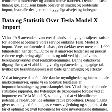
reducerer usikkerheder og administrative barrierer. Denne holistiske
tilgang gør, at du som kunde oplever en smidig og problemfri
import, hvor alle detaljer er omhyggeligt afvejet og indregnet.
Data og Statistik Over Tesla Model X
Import
Vi hos IAB anvender avanceret dataindsamling og detaljeret statistik
for løbende at optimere vores service omkring Tesla Model X
import. Vores omfattende database, der dækker over mere end 1.000
bilmodeller, gør det muligt for os at analysere tendenser og præcist
estimere registreringsafgift, moms og told ved hjælp af vores
beregningsværktøj med realtidsberegninger. Denne datadrevne
tilgang sikrer, at vi altid kan give dig opdaterede og nøjagtige tal,
hvilket gør beslutningsprocessen både gennemsigtig og effektiv.
Ved at integrere data fra både danske myndigheder og internationale
markedsanalyser, opnår vi en holistisk forståelse af
importomkostninger og proceskompleksitet. Vi udarbejder løbende
statistiske rapporter, der tydeliggør de økonomiske fordele ved at
importere en Tesla Model X, samtidig med at vi identificerer
potentielle faldgruber i de administrative procedurer. Denne tilgang
giver os mulighed for at tilpasse vores vejledning og support, så du
får et optimalt og trygt fundament for dine investeringsbeslutninger,