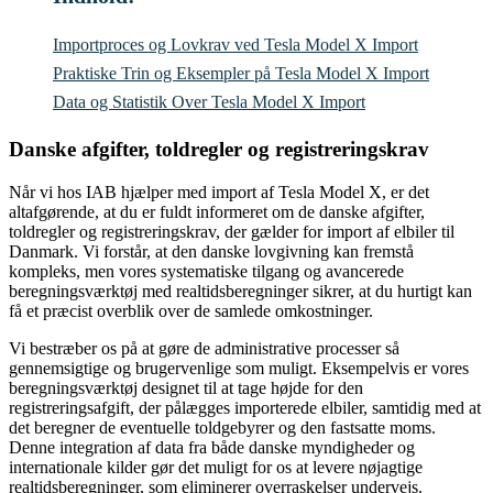
Importproces og Lovkrav ved Tesla Model X Import
Praktiske Trin og Eksempler på Tesla Model X Import
Data og Statistik Over Tesla Model X Import
Danske afgifter, toldregler og registreringskrav
Når vi hos IAB hjælper med import af Tesla Model X, er det
altafgørende, at du er fuldt informeret om de danske afgifter,
toldregler og registreringskrav, der gælder for import af elbiler til
Danmark. Vi forstår, at den danske lovgivning kan fremstå
kompleks, men vores systematiske tilgang og avancerede
beregningsværktøj med realtidsberegninger sikrer, at du hurtigt kan
få et præcist overblik over de samlede omkostninger.
Vi bestræber os på at gøre de administrative processer så
gennemsigtige og brugervenlige som muligt. Eksempelvis er vores
beregningsværktøj designet til at tage højde for den
registreringsafgift, der pålægges importerede elbiler, samtidig med at
det beregner de eventuelle toldgebyrer og den fastsatte moms.
Denne integration af data fra både danske myndigheder og
internationale kilder gør det muligt for os at levere nøjagtige
realtidsberegninger, som eliminerer overraskelser undervejs.