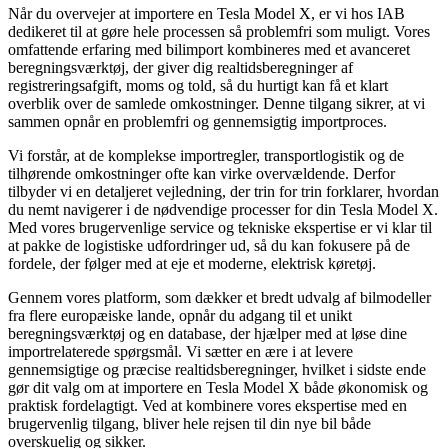
Når du overvejer at importere en Tesla Model X, er vi hos IAB
dedikeret til at gøre hele processen så problemfri som muligt. Vores
omfattende erfaring med bilimport kombineres med et avanceret
beregningsværktøj, der giver dig realtidsberegninger af
registreringsafgift, moms og told, så du hurtigt kan få et klart
overblik over de samlede omkostninger. Denne tilgang sikrer, at vi
sammen opnår en problemfri og gennemsigtig importproces.
Vi forstår, at de komplekse importregler, transportlogistik og de
tilhørende omkostninger ofte kan virke overvældende. Derfor
tilbyder vi en detaljeret vejledning, der trin for trin forklarer, hvordan
du nemt navigerer i de nødvendige processer for din Tesla Model X.
Med vores brugervenlige service og tekniske ekspertise er vi klar til
at pakke de logistiske udfordringer ud, så du kan fokusere på de
fordele, der følger med at eje et moderne, elektrisk køretøj.
Gennem vores platform, som dækker et bredt udvalg af bilmodeller
fra flere europæiske lande, opnår du adgang til et unikt
beregningsværktøj og en database, der hjælper med at løse dine
importrelaterede spørgsmål. Vi sætter en ære i at levere
gennemsigtige og præcise realtidsberegninger, hvilket i sidste ende
gør dit valg om at importere en Tesla Model X både økonomisk og
praktisk fordelagtigt. Ved at kombinere vores ekspertise med en
brugervenlig tilgang, bliver hele rejsen til din nye bil både
overskuelig og sikker.