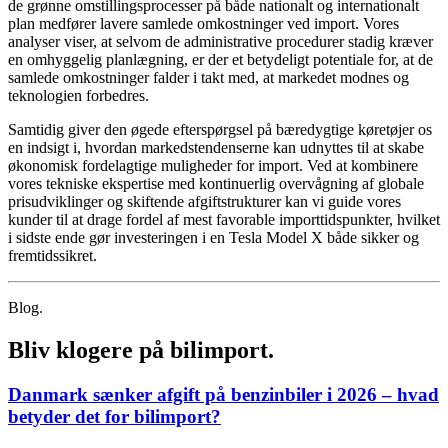
de grønne omstillingsprocesser på både nationalt og internationalt
plan medfører lavere samlede omkostninger ved import. Vores
analyser viser, at selvom de administrative procedurer stadig kræver
en omhyggelig planlægning, er der et betydeligt potentiale for, at de
samlede omkostninger falder i takt med, at markedet modnes og
teknologien forbedres.
Samtidig giver den øgede efterspørgsel på bæredygtige køretøjer os
en indsigt i, hvordan markedstendenserne kan udnyttes til at skabe
økonomisk fordelagtige muligheder for import. Ved at kombinere
vores tekniske ekspertise med kontinuerlig overvågning af globale
prisudviklinger og skiftende afgiftstrukturer kan vi guide vores
kunder til at drage fordel af mest favorable importtidspunkter, hvilket
i sidste ende gør investeringen i en Tesla Model X både sikker og
fremtidssikret.
Blog.
Bliv klogere på bilimport.
Danmark sænker afgift på benzinbiler i 2026 – hvad
betyder det for bilimport?