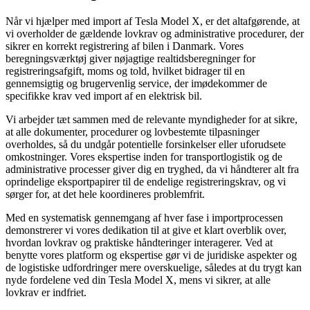
Når vi hjælper med import af Tesla Model X, er det altafgørende, at
vi overholder de gældende lovkrav og administrative procedurer, der
sikrer en korrekt registrering af bilen i Danmark. Vores
beregningsværktøj giver nøjagtige realtidsberegninger for
registreringsafgift, moms og told, hvilket bidrager til en
gennemsigtig og brugervenlig service, der imødekommer de
specifikke krav ved import af en elektrisk bil.
Vi arbejder tæt sammen med de relevante myndigheder for at sikre,
at alle dokumenter, procedurer og lovbestemte tilpasninger
overholdes, så du undgår potentielle forsinkelser eller uforudsete
omkostninger. Vores ekspertise inden for transportlogistik og de
administrative processer giver dig en tryghed, da vi håndterer alt fra
oprindelige eksportpapirer til de endelige registreringskrav, og vi
sørger for, at det hele koordineres problemfrit.
Med en systematisk gennemgang af hver fase i importprocessen
demonstrerer vi vores dedikation til at give et klart overblik over,
hvordan lovkrav og praktiske håndteringer interagerer. Ved at
benytte vores platform og ekspertise gør vi de juridiske aspekter og
de logistiske udfordringer mere overskuelige, således at du trygt kan
nyde fordelene ved din Tesla Model X, mens vi sikrer, at alle
lovkrav er indfriet.