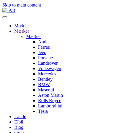
Skip to main content
Model
Mærker
Mærker
Audi
Ferrari
Jeep
Porsche
Landrover
Volkswagen
Mercedes
Bentley
BMW
Maserati
Aston Martin
Rolls Royce
Lamborghini
Tesla
Lande
Elbil
Blog
om os