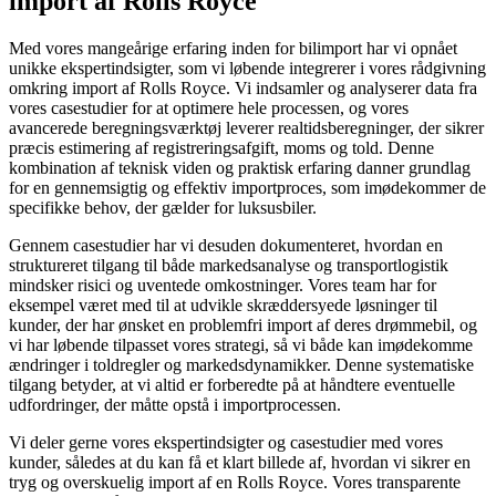
import af Rolls Royce
Med vores mangeårige erfaring inden for bilimport har vi opnået
unikke ekspertindsigter, som vi løbende integrerer i vores rådgivning
omkring import af Rolls Royce. Vi indsamler og analyserer data fra
vores casestudier for at optimere hele processen, og vores
avancerede beregningsværktøj leverer realtidsberegninger, der sikrer
præcis estimering af registreringsafgift, moms og told. Denne
kombination af teknisk viden og praktisk erfaring danner grundlag
for en gennemsigtig og effektiv importproces, som imødekommer de
specifikke behov, der gælder for luksusbiler.
Gennem casestudier har vi desuden dokumenteret, hvordan en
struktureret tilgang til både markedsanalyse og transportlogistik
mindsker risici og uventede omkostninger. Vores team har for
eksempel været med til at udvikle skræddersyede løsninger til
kunder, der har ønsket en problemfri import af deres drømmebil, og
vi har løbende tilpasset vores strategi, så vi både kan imødekomme
ændringer i toldregler og markedsdynamikker. Denne systematiske
tilgang betyder, at vi altid er forberedte på at håndtere eventuelle
udfordringer, der måtte opstå i importprocessen.
Vi deler gerne vores ekspertindsigter og casestudier med vores
kunder, således at du kan få et klart billede af, hvordan vi sikrer en
tryg og overskuelig import af en Rolls Royce. Vores transparente