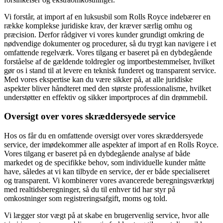
Vi forstår, at import af en luksusbil som Rolls Royce indebærer en
række komplekse juridiske krav, der kræver særlig omhu og
præcision. Derfor rådgiver vi vores kunder grundigt omkring de
nødvendige dokumenter og procedurer, så du trygt kan navigere i et
omfattende regelværk. Vores tilgang er baseret på en dybdegående
forståelse af de gældende toldregler og importbestemmelser, hvilket
gør os i stand til at levere en teknisk funderet og transparent service.
Med vores ekspertise kan du være sikker på, at alle juridiske
aspekter bliver håndteret med den største professionalisme, hvilket
understøtter en effektiv og sikker importproces af din drømmebil.
Oversigt over vores skræddersyede service
Hos os får du en omfattende oversigt over vores skræddersyede
service, der imødekommer alle aspekter af import af en Rolls Royce.
Vores tilgang er baseret på en dybdegående analyse af både
markedet og de specifikke behov, som individuelle kunder måtte
have, således at vi kan tilbyde en service, der er både specialiseret
og transparent. Vi kombinerer vores avancerede beregningsværktøj
med realtidsberegninger, så du til enhver tid har styr på
omkostninger som registreringsafgift, moms og told.
Vi lægger stor vægt på at skabe en brugervenlig service, hvor alle