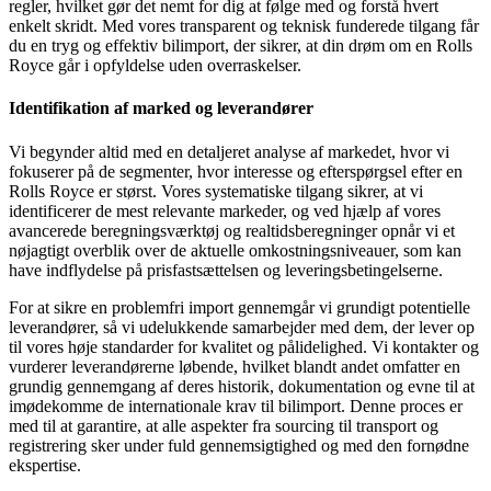
regler, hvilket gør det nemt for dig at følge med og forstå hvert
enkelt skridt. Med vores transparent og teknisk funderede tilgang får
du en tryg og effektiv bilimport, der sikrer, at din drøm om en Rolls
Royce går i opfyldelse uden overraskelser.
Identifikation af marked og leverandører
Vi begynder altid med en detaljeret analyse af markedet, hvor vi
fokuserer på de segmenter, hvor interesse og efterspørgsel efter en
Rolls Royce er størst. Vores systematiske tilgang sikrer, at vi
identificerer de mest relevante markeder, og ved hjælp af vores
avancerede beregningsværktøj og realtidsberegninger opnår vi et
nøjagtigt overblik over de aktuelle omkostningsniveauer, som kan
have indflydelse på prisfastsættelsen og leveringsbetingelserne.
For at sikre en problemfri import gennemgår vi grundigt potentielle
leverandører, så vi udelukkende samarbejder med dem, der lever op
til vores høje standarder for kvalitet og pålidelighed. Vi kontakter og
vurderer leverandørerne løbende, hvilket blandt andet omfatter en
grundig gennemgang af deres historik, dokumentation og evne til at
imødekomme de internationale krav til bilimport. Denne proces er
med til at garantire, at alle aspekter fra sourcing til transport og
registrering sker under fuld gennemsigtighed og med den fornødne
ekspertise.