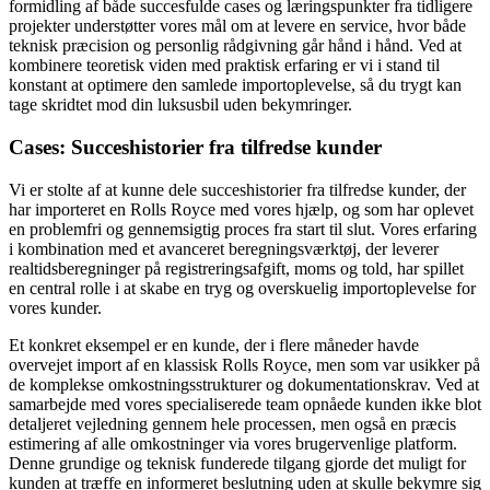
formidling af både succesfulde cases og læringspunkter fra tidligere
projekter understøtter vores mål om at levere en service, hvor både
teknisk præcision og personlig rådgivning går hånd i hånd. Ved at
kombinere teoretisk viden med praktisk erfaring er vi i stand til
konstant at optimere den samlede importoplevelse, så du trygt kan
tage skridtet mod din luksusbil uden bekymringer.
Cases: Succeshistorier fra tilfredse kunder
Vi er stolte af at kunne dele succeshistorier fra tilfredse kunder, der
har importeret en Rolls Royce med vores hjælp, og som har oplevet
en problemfri og gennemsigtig proces fra start til slut. Vores erfaring
i kombination med et avanceret beregningsværktøj, der leverer
realtidsberegninger på registreringsafgift, moms og told, har spillet
en central rolle i at skabe en tryg og overskuelig importoplevelse for
vores kunder.
Et konkret eksempel er en kunde, der i flere måneder havde
overvejet import af en klassisk Rolls Royce, men som var usikker på
de komplekse omkostningsstrukturer og dokumentationskrav. Ved at
samarbejde med vores specialiserede team opnåede kunden ikke blot
detaljeret vejledning gennem hele processen, men også en præcis
estimering af alle omkostninger via vores brugervenlige platform.
Denne grundige og teknisk funderede tilgang gjorde det muligt for
kunden at træffe en informeret beslutning uden at skulle bekymre sig