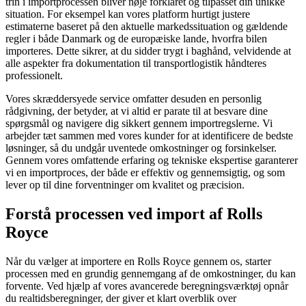
trin i importprocessen bliver nøje forklaret og tilpasset din unikke
situation. For eksempel kan vores platform hurtigt justere
estimaterne baseret på den aktuelle markedssituation og gældende
regler i både Danmark og de europæiske lande, hvorfra bilen
importeres. Dette sikrer, at du sidder trygt i baghånd, velvidende at
alle aspekter fra dokumentation til transportlogistik håndteres
professionelt.
Vores skræddersyede service omfatter desuden en personlig
rådgivning, der betyder, at vi altid er parate til at besvare dine
spørgsmål og navigere dig sikkert gennem importregslerne. Vi
arbejder tæt sammen med vores kunder for at identificere de bedste
løsninger, så du undgår uventede omkostninger og forsinkelser.
Gennem vores omfattende erfaring og tekniske ekspertise garanterer
vi en importproces, der både er effektiv og gennemsigtig, og som
lever op til dine forventninger om kvalitet og præcision.
Forstå processen ved import af Rolls
Royce
Når du vælger at importere en Rolls Royce gennem os, starter
processen med en grundig gennemgang af de omkostninger, du kan
forvente. Ved hjælp af vores avancerede beregningsværktøj opnår
du realtidsberegninger, der giver et klart overblik over