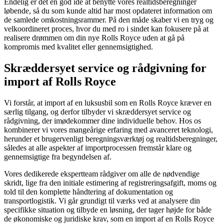
Endelig er det en god idé at benytte vores realtidsberegninger
løbende, så du som kunde altid har most opdateret information om
de samlede omkostningsrammer. På den måde skaber vi en tryg og
velkoordineret proces, hvor du med ro i sindet kan fokusere på at
realisere drømmen om din nye Rolls Royce uden at gå på
kompromis med kvalitet eller gennemsigtighed.
Skræddersyet service og rådgivning for
import af Rolls Royce
Vi forstår, at import af en luksusbil som en Rolls Royce kræver en
særlig tilgang, og derfor tilbyder vi skræddersyet service og
rådgivning, der imødekommer dine individuelle behov. Hos os
kombinerer vi vores mangeårige erfaring med avanceret teknologi,
herunder et brugervenligt beregningsværktøj og realtidsberegninger,
således at alle aspekter af importprocessen fremstår klare og
gennemsigtige fra begyndelsen af.
Vores dedikerede ekspertteam rådgiver om alle de nødvendige
skridt, lige fra den initiale estimering af registreringsafgift, moms og
told til den komplette håndtering af dokumentation og
transportlogistik. Vi går grundigt til værks ved at analysere din
specifikke situation og tilbyde en løsning, der tager højde for både
de økonomiske og juridiske krav, som en import af en Rolls Royce