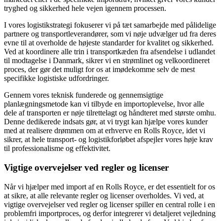
tryghed og sikkerhed hele vejen igennem processen.
I vores logistikstrategi fokuserer vi på tæt samarbejde med pålidelige
partnere og transportleverandører, som vi nøje udvælger ud fra deres
evne til at overholde de højeste standarder for kvalitet og sikkerhed.
Ved at koordinere alle trin i transportkæden fra afsendelse i udlandet
til modtagelse i Danmark, sikrer vi en strømlinet og velkoordineret
proces, der gør det muligt for os at imødekomme selv de mest
specifikke logistiske udfordringer.
Gennem vores teknisk funderede og gennemsigtige
planlægningsmetode kan vi tilbyde en importoplevelse, hvor alle
dele af transporten er nøje tilrettelagt og håndteret med største omhu.
Denne dedikerede indsats gør, at vi trygt kan hjælpe vores kunder
med at realisere drømmen om at erhverve en Rolls Royce, idet vi
sikrer, at hele transport- og logistikforløbet afspejler vores høje krav
til professionalisme og effektivitet.
Vigtige overvejelser ved regler og licenser
Når vi hjælper med import af en Rolls Royce, er det essentielt for os
at sikre, at alle relevante regler og licenser overholdes. Vi ved, at
vigtige overvejelser ved regler og licenser spiller en central rolle i en
problemfri importproces, og derfor integrerer vi detaljeret vejledning