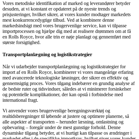
Vores metodiske identifikation af marked og leverandører betyder
desuden, at vi konstant er opdateret på de nyeste trends og
prisjusteringer, hvilket sikrer, at vores kunder modtager markedets
mest konkurrencedygtige tilbud. Ved at kombinere denne
markedsindsigt med vores brugervenlige service, kan vi tilpasse
importprocessen og hjælpe dig med at realisere drømmen om at få
en Rolls Royce, hvor alle trin er nøje planlagt og gennemført med
største forsigtighed.
Transportplanlægning og logistikstrategier
Når vi udarbejder transportplanlægning og logistikstrategier for
import af en Rolls Royce, kombinerer vi vores mangeårige erfaring
med avancerede teknologiske løsninger, der sikrer en effektiv og
gennemsigtig proces. Vores tilgang indebærer en grundig analyse af
de bedste ruter og tidsvinduer, således at vi minimerer forsinkelser
og potentielle komplikationer, der kan opstå i forbindelse med
international fragt.
Vi anvender vores brugervenlige beregningsværktøj og
realtidsberegninger til løbende at justere og optimere planerne, så
alle aspekter af transporten – herunder læsning, omlastning og
opbevaring – foregår under de mest gunstige forhold. Denne
dynamiske tilgang betyder, at vi hurtigt kan tilpasse os ændringer i
markedet eller i de specifikke importkrav, hvilket giver vores kunder