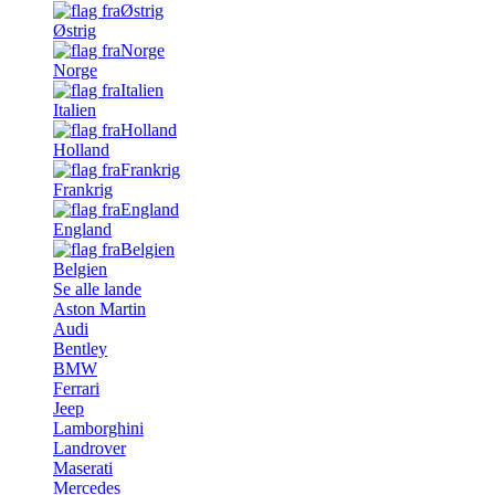
Østrig
Norge
Italien
Holland
Frankrig
England
Belgien
Se alle lande
Aston Martin
Audi
Bentley
BMW
Ferrari
Jeep
Lamborghini
Landrover
Maserati
Mercedes