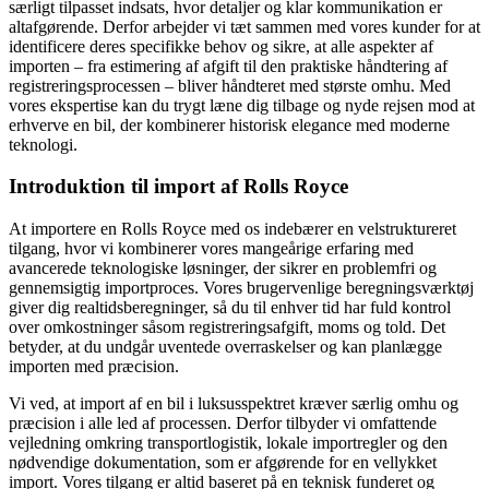
særligt tilpasset indsats, hvor detaljer og klar kommunikation er
altafgørende. Derfor arbejder vi tæt sammen med vores kunder for at
identificere deres specifikke behov og sikre, at alle aspekter af
importen – fra estimering af afgift til den praktiske håndtering af
registreringsprocessen – bliver håndteret med største omhu. Med
vores ekspertise kan du trygt læne dig tilbage og nyde rejsen mod at
erhverve en bil, der kombinerer historisk elegance med moderne
teknologi.
Introduktion til import af Rolls Royce
At importere en Rolls Royce med os indebærer en velstruktureret
tilgang, hvor vi kombinerer vores mangeårige erfaring med
avancerede teknologiske løsninger, der sikrer en problemfri og
gennemsigtig importproces. Vores brugervenlige beregningsværktøj
giver dig realtidsberegninger, så du til enhver tid har fuld kontrol
over omkostninger såsom registreringsafgift, moms og told. Det
betyder, at du undgår uventede overraskelser og kan planlægge
importen med præcision.
Vi ved, at import af en bil i luksusspektret kræver særlig omhu og
præcision i alle led af processen. Derfor tilbyder vi omfattende
vejledning omkring transportlogistik, lokale importregler og den
nødvendige dokumentation, som er afgørende for en vellykket
import. Vores tilgang er altid baseret på en teknisk funderet og