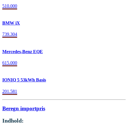
510.000
BMW iX
739.304
Mercedes-Benz EQE
615.000
IONIQ 5 53kWh Basis
201.581
Beregn importpris
Indhold: