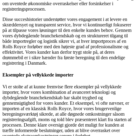
om uventede økonomiske overraskelser eller forsinkelser i
registreringsprocessen.
Disse succeshistorier understøtter vores engagement i at levere en
skræddersyet og transparent service, hvor vi kontinuerligt fokuserer
på at tilpasse vores løsninger til den enkelte kundes behov. Gennem
vores dybdegående branchekendskab og en struktureret tilgang til
både importregler og logistik sikrer vi, at hver importproces af en
Rolls Royce forløber med den højeste grad af professionalisme og
effektivitet. Vores kunder kan derfor trygt stole på, at deres
drømmebil er i sikre hænder fra første beregning til den endelige
registrering i Danmark.
Eksempler på vellykkede importer
Vi er stolte af at kunne fremvise flere eksempler på vellykkede
importer, hvor vores kombination af avanceret teknologi og
dybdegående branchekendskab har skabt tryghed og
gennemsigtighed for vores kunder. Et eksempel, vi ofte nævner, er
importen af en klassisk Rolls Royce, hvor vores brugervenlige
beregningsværktøj sikrede, at alle døgnede omkostninger såsom
registreringsafgift, moms og told blev præsenteret klart fra starten af
processen. Denne klare oversigt gjorde det muligt for kunden at
træffe informerede beslutninger, uden at blive overrasket over
uventede ekstraomkostninger senere i forløbet.