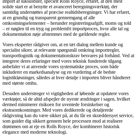
import af luksusbiler, specielt Rolls Royce, erfaret, at den mest
solide start er at benytte et avanceret beregningsværktøj, der
samtidig understøttes af præcise realtidsberegninger. Vi har erfaret,
at en grundig og transparent gennemgang af alle
omkostningselementer – herunder registreringsafgift, moms og told
– er nøglen til en tryg og problemfri importproces, hvor alle tal og
dokumentation nøje afstemmes med de gældende regler.
Vores eksperter rådgiver om, at en tæt dialog mellem kunde og
specialist sikrer, at relevante spørgsmål omkring importregler,
transportlogistik og dokumentationskrav besvares på forhånd. Ved at
integrere deres erfaringer med vores teknisk funderede tilgang
anbefaler vi at anvende vores systematiske proces, som både
inkluderer en markedsanalyse og en vurdering af de bedste
logistikløsninger, således at hver detalje i importen bliver håndteret
med største omhu.
Desuden understreger vi vigtigheden af løbende at opdatere vores
værktøjer, så de altid afspejler de nyeste ændringer i sagen, hvilket
dermed minimerer risikoen for uventede forsinkelser og
ekstraomkostninger. Med vores dedikerede og detaljerede
rådgivning kan du være sikker på, at du får en skræddersyet service,
som guider dig sikkert gennem hele processen mod at realisere
drømmen om at eje en Rolls Royce, der kombinerer historisk
elegance med moderne teknologi.