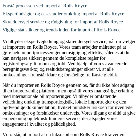
Forstå processen ved import af Rolls Royce
Ekspertindsigter og casestudier omkring import af Rolls Royce
Skræddersyet service og rådgivning for import af Rolls Royce
Vigtige statistikker og trends inden for import af Rolls Royce
Vi tilbyder ekspertvejledning og skræddersyet service, når du vælger
at importere en Rolls Royce. Vores team arbejder målrettet på at
gøre hele importprocessen gennemsigtig og effektiv, således at du
kan navigere sikkert gennem de komplekse regler for
registreringsafgift, moms og told. Ved hjælp af vores avancerede
beregningsværktøj og realtidsberegninger sikrer vi, at alle
omkostninger fremstår klare og forståelige fra første øjeblik.
Når du importer en Rolls Royce gennem os, får du ikke blot adgang
til en brugervenlig platform, men også til vores mangeårige erfaring
med internationale bilimporteringer. Vi tilbyder omfattende
vejledning omkring transportlogistik, lokale importregler og den
nødvendige dokumentation, hvilket mindsker risikoen for uventede
omkostninger og forsinkelser undervejs. Vores tilgang er altid at give
en personlig og teknisk funderet service, der afspejler vores
engagement i kvalitet og pålidelighed.
Vi forstår, at import af en luksusbil som Rolls Royce kræver en