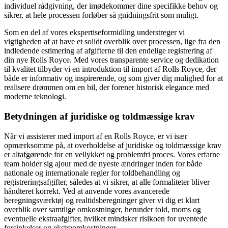
individuel rådgivning, der imødekommer dine specifikke behov og
sikrer, at hele processen forløber så gnidningsfrit som muligt.
Som en del af vores ekspertiseformidling understreger vi
vigtigheden af at have et solidt overblik over processen, lige fra den
indledende estimering af afgifterne til den endelige registrering af
din nye Rolls Royce. Med vores transparente service og dedikation
til kvalitet tilbyder vi en introduktion til import af Rolls Royce, der
både er informativ og inspirerende, og som giver dig mulighed for at
realisere drømmen om en bil, der forener historisk elegance med
moderne teknologi.
Betydningen af juridiske og toldmæssige krav
Når vi assisterer med import af en Rolls Royce, er vi især
opmærksomme på, at overholdelse af juridiske og toldmæssige krav
er altafgørende for en vellykket og problemfri proces. Vores erfarne
team holder sig ajour med de nyeste ændringer inden for både
nationale og internationale regler for toldbehandling og
registreringsafgifter, således at vi sikrer, at alle formaliteter bliver
håndteret korrekt. Ved at anvende vores avancerede
beregningsværktøj og realtidsberegninger giver vi dig et klart
overblik over samtlige omkostninger, herunder told, moms og
eventuelle ekstraafgifter, hvilket mindsker risikoen for uventede
forsinkelser og ekstraomkostninger.