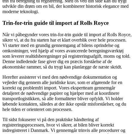
trin fra beregning til registrering. Med os ved din side kan du trygt
udvikle din drøm om en bil, der kombinerer historisk elegance med
moderne teknologi.
Trin-for-trin guide til import af Rolls Royce
Når vi påbegynder vores trin-for-trin guide til import af Rolls Royce,
sikrer vi, at du fra starten har et klart overblik over hele processen.
Vi starter med en grundig gennemgang af bilens oprindelse og
omkostninger, ved hjælp af vores avancerede beregningsværktøj
som leverer realtidsberegninger på registreringsafgift, moms og told.
Denne indledende fase giver dig en præcis forståelse af de
økonomiske rammer, så du trygt kan planlægge de næste skridt.
Herefter assisterer vi med den nødvendige dokumentation og
vejleder dig gennem alle juridiske krav, som er afgørende for en
korrekt og problemfri import. Vores ekspertteam gennemgår
detaljeret de nødvendige papirer og hjælper med at koordinere
transportlogistikken, så alle formaliteter bliver opfyldt. Vi holder
løbende kontakten, således at der ikke opstår misforståelser, og du
hele tiden er orienteret om processen.
Til sidst fokuserer vi på den praktiske håndtering af
registreringsprocessen, hvor vi sikrer, at bilen bliver korrekt
indregistreret i Danmark. Vi gennemgår trinvis alle procedurer og