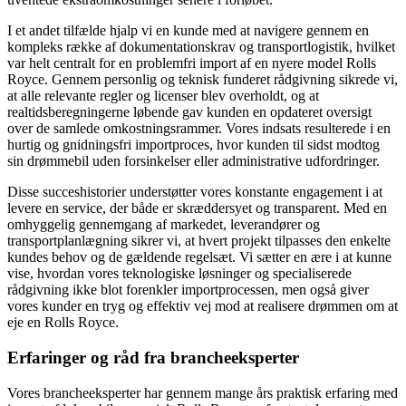
I et andet tilfælde hjalp vi en kunde med at navigere gennem en
kompleks række af dokumentationskrav og transportlogistik, hvilket
var helt centralt for en problemfri import af en nyere model Rolls
Royce. Gennem personlig og teknisk funderet rådgivning sikrede vi,
at alle relevante regler og licenser blev overholdt, og at
realtidsberegningerne løbende gav kunden en opdateret oversigt
over de samlede omkostningsrammer. Vores indsats resulterede i en
hurtig og gnidningsfri importproces, hvor kunden til sidst modtog
sin drømmebil uden forsinkelser eller administrative udfordringer.
Disse succeshistorier understøtter vores konstante engagement i at
levere en service, der både er skræddersyet og transparent. Med en
omhyggelig gennemgang af markedet, leverandører og
transportplanlægning sikrer vi, at hvert projekt tilpasses den enkelte
kundes behov og de gældende regelsæt. Vi sætter en ære i at kunne
vise, hvordan vores teknologiske løsninger og specialiserede
rådgivning ikke blot forenkler importprocessen, men også giver
vores kunder en tryg og effektiv vej mod at realisere drømmen om at
eje en Rolls Royce.
Erfaringer og råd fra brancheeksperter
Vores brancheeksperter har gennem mange års praktisk erfaring med