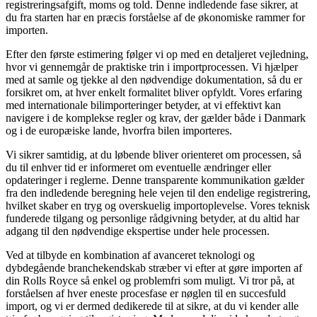
registreringsafgift, moms og told. Denne indledende fase sikrer, at
du fra starten har en præcis forståelse af de økonomiske rammer for
importen.
Efter den første estimering følger vi op med en detaljeret vejledning,
hvor vi gennemgår de praktiske trin i importprocessen. Vi hjælper
med at samle og tjekke al den nødvendige dokumentation, så du er
forsikret om, at hver enkelt formalitet bliver opfyldt. Vores erfaring
med internationale bilimporteringer betyder, at vi effektivt kan
navigere i de komplekse regler og krav, der gælder både i Danmark
og i de europæiske lande, hvorfra bilen importeres.
Vi sikrer samtidig, at du løbende bliver orienteret om processen, så
du til enhver tid er informeret om eventuelle ændringer eller
opdateringer i reglerne. Denne transparente kommunikation gælder
fra den indledende beregning hele vejen til den endelige registrering,
hvilket skaber en tryg og overskuelig importoplevelse. Vores teknisk
funderede tilgang og personlige rådgivning betyder, at du altid har
adgang til den nødvendige ekspertise under hele processen.
Ved at tilbyde en kombination af avanceret teknologi og
dybdegående branchekendskab stræber vi efter at gøre importen af
din Rolls Royce så enkel og problemfri som muligt. Vi tror på, at
forståelsen af hver eneste procesfase er nøglen til en succesfuld
import, og vi er dermed dedikerede til at sikre, at du vi kender alle