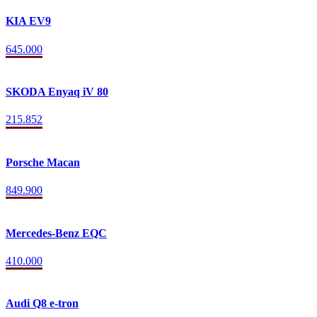
KIA EV9
645.000
SKODA Enyaq iV 80
215.852
Porsche Macan
849.900
Mercedes-Benz EQC
410.000
Audi Q8 e-tron