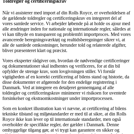
Toldregler og certificeringskrav
Når vi assisterer med import af din Rolls Royce, er overholdelsen af
de gældende toldregler og certificeringskrav en integreret del af
vores samlede service. Vi arbejder løbende på at holde os ajour med
alle ændringer inden for nationale og internationale regler, således at
vi kan tilbyde en transparent og problemfri importproces. Med vores
avancerede beregningsværktøj og realtidsberegninger sikrer vi, at
alle de samlede omkostninger, herunder told og relaterede afgifter,
bliver præsenteret klart og præcist.
Vores eksperter rådgiver om, hvordan de nødvendige certificeringer
og dokumentationer skal indhentes og verificeres, for at din bil
opfylder de strenge krav, som lovgivningen stiller. Vi forstår
vigtigheden af en korrekt certificering af bilens stand og historie, da
disse dokumenter er afgørende for den endelige registrering i
Danmark. Ved at integrere en detaljeret gennemgang af alle
toldregler og certificeringskrav minimerer vi risikoen for uventede
forsinkelser og ekstraomkostninger under importprocessen.
Som en konkret illustration kan vi nævne, at certificering af bilens
tekniske tilstand og miljøstandarder er med til at sikre, at din Rolls
Royce ikke kun lever op til internationale standarder, men også
overholder de specifikke regler, der gælder i Danmark. Denne
omhyggelige tilgang gør, at vi trygt kan garantere en sikker og