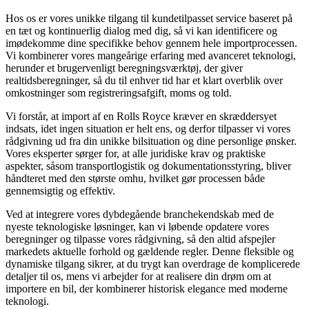
Hos os er vores unikke tilgang til kundetilpasset service baseret på
en tæt og kontinuerlig dialog med dig, så vi kan identificere og
imødekomme dine specifikke behov gennem hele importprocessen.
Vi kombinerer vores mangeårige erfaring med avanceret teknologi,
herunder et brugervenligt beregningsværktøj, der giver
realtidsberegninger, så du til enhver tid har et klart overblik over
omkostninger som registreringsafgift, moms og told.
Vi forstår, at import af en Rolls Royce kræver en skræddersyet
indsats, idet ingen situation er helt ens, og derfor tilpasser vi vores
rådgivning ud fra din unikke bilsituation og dine personlige ønsker.
Vores eksperter sørger for, at alle juridiske krav og praktiske
aspekter, såsom transportlogistik og dokumentationsstyring, bliver
håndteret med den største omhu, hvilket gør processen både
gennemsigtig og effektiv.
Ved at integrere vores dybdegående branchekendskab med de
nyeste teknologiske løsninger, kan vi løbende opdatere vores
beregninger og tilpasse vores rådgivning, så den altid afspejler
markedets aktuelle forhold og gældende regler. Denne fleksible og
dynamiske tilgang sikrer, at du trygt kan overdrage de komplicerede
detaljer til os, mens vi arbejder for at realisere din drøm om at
importere en bil, der kombinerer historisk elegance med moderne
teknologi.