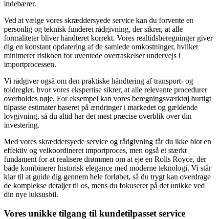
indebærer.
Ved at vælge vores skræddersyede service kan du forvente en
personlig og teknisk funderet rådgivning, der sikrer, at alle
formaliteter bliver håndteret korrekt. Vores realtidsberegninger giver
dig en konstant opdatering af de samlede omkostninger, hvilket
minimerer risikoen for uventede overraskelser undervejs i
importprocessen.
Vi rådgiver også om den praktiske håndtering af transport- og
toldregler, hvor vores ekspertise sikrer, at alle relevante procedurer
overholdes nøje. For eksempel kan vores beregningsværktøj hurtigt
tilpasse estimater baseret på ændringer i markedet og gældende
lovgivning, så du altid har det mest præcise overblik over din
investering.
Med vores skræddersyede service og rådgivning får du ikke blot en
effektiv og velkoordineret importproces, men også et stærkt
fundament for at realisere drømmen om at eje en Rolls Royce, der
både kombinerer historisk elegance med moderne teknologi. Vi står
klar til at guide dig gennem hele forløbet, så du trygt kan overdrage
de komplekse detaljer til os, mens du fokuserer på det unikke ved
din nye luksusbil.
Vores unikke tilgang til kundetilpasset service