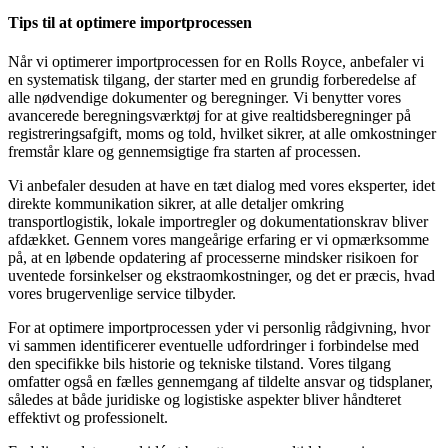
Tips til at optimere importprocessen
Når vi optimerer importprocessen for en Rolls Royce, anbefaler vi
en systematisk tilgang, der starter med en grundig forberedelse af
alle nødvendige dokumenter og beregninger. Vi benytter vores
avancerede beregningsværktøj for at give realtidsberegninger på
registreringsafgift, moms og told, hvilket sikrer, at alle omkostninger
fremstår klare og gennemsigtige fra starten af processen.
Vi anbefaler desuden at have en tæt dialog med vores eksperter, idet
direkte kommunikation sikrer, at alle detaljer omkring
transportlogistik, lokale importregler og dokumentationskrav bliver
afdækket. Gennem vores mangeårige erfaring er vi opmærksomme
på, at en løbende opdatering af processerne mindsker risikoen for
uventede forsinkelser og ekstraomkostninger, og det er præcis, hvad
vores brugervenlige service tilbyder.
For at optimere importprocessen yder vi personlig rådgivning, hvor
vi sammen identificerer eventuelle udfordringer i forbindelse med
den specifikke bils historie og tekniske tilstand. Vores tilgang
omfatter også en fælles gennemgang af tildelte ansvar og tidsplaner,
således at både juridiske og logistiske aspekter bliver håndteret
effektivt og professionelt.