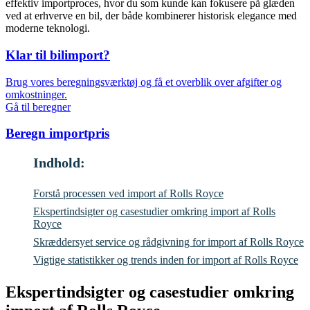
effektiv importproces, hvor du som kunde kan fokusere på glæden
ved at erhverve en bil, der både kombinerer historisk elegance med
moderne teknologi.
Klar til bilimport?
Brug vores beregningsværktøj og få et overblik over afgifter og
omkostninger.
Gå til beregner
Beregn importpris
Indhold:
Forstå processen ved import af Rolls Royce
Ekspertindsigter og casestudier omkring import af Rolls
Royce
Skræddersyet service og rådgivning for import af Rolls Royce
Vigtige statistikker og trends inden for import af Rolls Royce
Ekspertindsigter og casestudier omkring