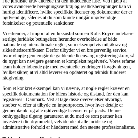
i de juridiske krav allerede fra den indledende fase. Ved hjælp af
vores avancerede beregningsværktøj og realtidsberegninger kan vi
hurtigt identificere, hvilke specifikke licenser og dokumenter der er
nødvendige, således at du som kunde undgår unødvendige
forsinkelser og potentielle sanktioner.
Vi erkender, at import af en luksusbil som en Rolls Royce indebærer
særlige juridiske betingelser, herunder overholdelse af både
nationale og internationale regler, som eksempelvis miljøkrav og
sikkerhedscertifikater. Derfor tilbyder vi en brugervenlig service,
hvor vi nøje gennemgår de gældende licens- og registreringskrav, så
du trygt kan navigere gennem et komplekst regelværk. Vores erfarne
team holder løbende øje med eventuelle ændringer i lovgivningen,
hvilket sikrer, at vi altid leverer en opdateret og teknisk funderet
rådgivning.
Som et konkret eksempel kan vi nævne, at nogle regler kræver en
specifik dokumentation for bilens historie og tilstand, før den kan
registreres i Danmark. Ved at tage disse overvejelser alvorligt,
stræber vi efter at tilbyde en importproces, hvor hver detalje er
gennemtænkt og alle nødvendige licenser er på plads. Denne
omhyggelige tilgang garanterer, at du med os som partner kan
investere i din drømmebil, velvidende at alle juridiske og
administrative forhold er håndteret med den største professionalisme.