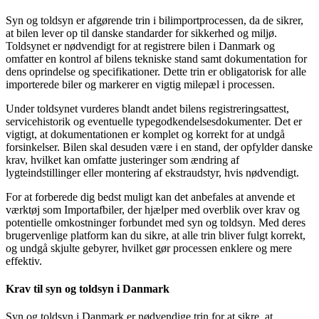
Syn og toldsyn er afgørende trin i bilimportprocessen, da de sikrer,
at bilen lever op til danske standarder for sikkerhed og miljø.
Toldsynet er nødvendigt for at registrere bilen i Danmark og
omfatter en kontrol af bilens tekniske stand samt dokumentation for
dens oprindelse og specifikationer. Dette trin er obligatorisk for alle
importerede biler og markerer en vigtig milepæl i processen.
Under toldsynet vurderes blandt andet bilens registreringsattest,
servicehistorik og eventuelle typegodkendelsesdokumenter. Det er
vigtigt, at dokumentationen er komplet og korrekt for at undgå
forsinkelser. Bilen skal desuden være i en stand, der opfylder danske
krav, hvilket kan omfatte justeringer som ændring af
lygteindstillinger eller montering af ekstraudstyr, hvis nødvendigt.
For at forberede dig bedst muligt kan det anbefales at anvende et
værktøj som Importafbiler, der hjælper med overblik over krav og
potentielle omkostninger forbundet med syn og toldsyn. Med deres
brugervenlige platform kan du sikre, at alle trin bliver fulgt korrekt,
og undgå skjulte gebyrer, hvilket gør processen enklere og mere
effektiv.
Krav til syn og toldsyn i Danmark
Syn og toldsyn i Danmark er nødvendige trin for at sikre, at