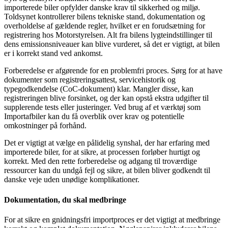
importerede biler opfylder danske krav til sikkerhed og miljø.
Toldsynet kontrollerer bilens tekniske stand, dokumentation og
overholdelse af gældende regler, hvilket er en forudsætning for
registrering hos Motorstyrelsen. Alt fra bilens lygteindstillinger til
dens emissionsniveauer kan blive vurderet, så det er vigtigt, at bilen
er i korrekt stand ved ankomst.
Forberedelse er afgørende for en problemfri proces. Sørg for at have
dokumenter som registreringsattest, servicehistorik og
typegodkendelse (CoC-dokument) klar. Mangler disse, kan
registreringen blive forsinket, og der kan opstå ekstra udgifter til
supplerende tests eller justeringer. Ved brug af et værktøj som
Importafbiler kan du få overblik over krav og potentielle
omkostninger på forhånd.
Det er vigtigt at vælge en pålidelig synshal, der har erfaring med
importerede biler, for at sikre, at processen forløber hurtigt og
korrekt. Med den rette forberedelse og adgang til troværdige
ressourcer kan du undgå fejl og sikre, at bilen bliver godkendt til
danske veje uden unødige komplikationer.
Dokumentation, du skal medbringe
For at sikre en gnidningsfri importproces er det vigtigt at medbringe