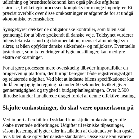
udledning og brændstoføkonomi kan også påvirke afgiftens
størrelse, hvilket gør processen kompleks for mange importører. Et
præcist overblik over disse omkostninger er afgørende for at undgå
økonomiske overraskelser.
Synsgebyrer dækker de obligatoriske kontroller, som bilen skal
gennemgå for at blive godkendt til danske veje. Toldsynet vurderer
bilens tekniske stand og dokumentation, mens et almindeligt syn
sikrer, at bilen opfylder danske sikkerheds- og miljøkrav. Eventuelle
justeringer, som fx ændringer af lygteindstillinger, kan medføre
ekstra omkostninger.
For at gøre processen mere overskuelig tilbyder Importafbiler en
brugervenlig platform, der hurtigt beregner både registreringsafgift
og relaterede udgifter. Ved blot at indtaste bilens specifikationer kan
du få en nøjagtig beregning på under 60 sekunder, hvilket giver
gennemsigtighed og tryghed i budgetplanlægningen. Over 2.500
tilfredse kunder har allerede draget fordel af denne effektive løsning.
Skjulte omkostninger, du skal være opmærksom på
Ved import af en bil fra Tyskland kan skjulte omkostninger ofte
skabe uventede udfordringer. Udgifter til tekniske tilpasninger,
såsom justering af lygter eller installation af ekstraudstyr, kan opstå,
hvis bilen ikke opfylder danske standarder. Disse krav kan variere