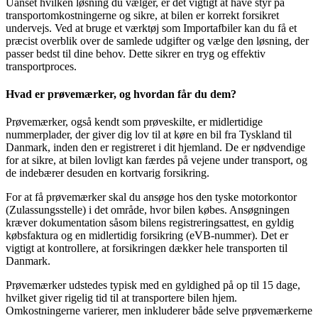
Uanset hvilken løsning du vælger, er det vigtigt at have styr på
transportomkostningerne og sikre, at bilen er korrekt forsikret
undervejs. Ved at bruge et værktøj som Importafbiler kan du få et
præcist overblik over de samlede udgifter og vælge den løsning, der
passer bedst til dine behov. Dette sikrer en tryg og effektiv
transportproces.
Hvad er prøvemærker, og hvordan får du dem?
Prøvemærker, også kendt som prøveskilte, er midlertidige
nummerplader, der giver dig lov til at køre en bil fra Tyskland til
Danmark, inden den er registreret i dit hjemland. De er nødvendige
for at sikre, at bilen lovligt kan færdes på vejene under transport, og
de indebærer desuden en kortvarig forsikring.
For at få prøvemærker skal du ansøge hos den tyske motorkontor
(Zulassungsstelle) i det område, hvor bilen købes. Ansøgningen
kræver dokumentation såsom bilens registreringsattest, en gyldig
købsfaktura og en midlertidig forsikring (eVB-nummer). Det er
vigtigt at kontrollere, at forsikringen dækker hele transporten til
Danmark.
Prøvemærker udstedes typisk med en gyldighed på op til 15 dage,
hvilket giver rigelig tid til at transportere bilen hjem.
Omkostningerne varierer, men inkluderer både selve prøvemærkerne