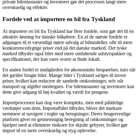
private bilentusiaster og investorer gør det processen langt mere
overskuelig og effektiv.
Fordele ved at importere en bil fra Tyskland
At importere en bil fra Tyskland har flere fordele, som gør det til en
attraktiv løsning for danske bilkøbere. En af de største fordele er
adgangen til et væsentligt større udvalg af bilmodeller, ofte til mere
konkurrencedygtige priser end på det danske marked. Det tyske
marked tilbyder også biler med mere omfattende udstyrspakker og
specifikationer, der kan være svære at finde lokalt.
En anden fordel er muligheden for økonomiske besparelser, især når
det gælder brugte biler. Mange biler i Tyskland sælges til lavere
priser, hvilket kan reducere de samlede omkostninger, selv når
transport og afgifter medregnes. For bilentusiaster og investorer kan
dette give adgang til høj kvalitet og værdi for pengene.
Importprocessen kan dog være kompleks, men med pålidelige
værktøjer som dem, Importafbiler tilbyder, bliver det markant
nemmere at navigere i regler og beregninger. Deres brugervenlige
platform giver en gennemsigtig beregning af omkostninger og
hjælper med at eliminere risikoen for skjulte gebyrer, hvilket gør
import til en mere overskuelig og tryg oplevelse.