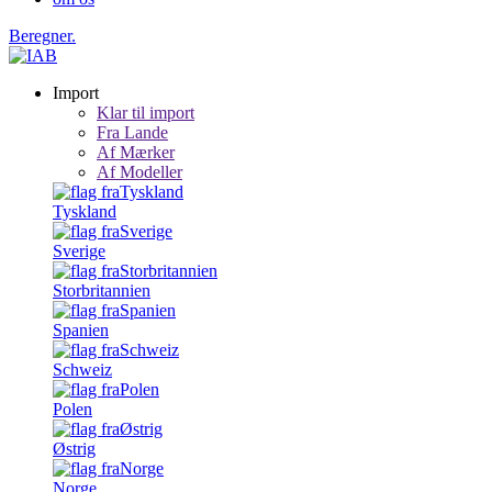
Beregner.
Import
Klar til import
Fra Lande
Af Mærker
Af Modeller
Tyskland
Sverige
Storbritannien
Spanien
Schweiz
Polen
Østrig
Norge