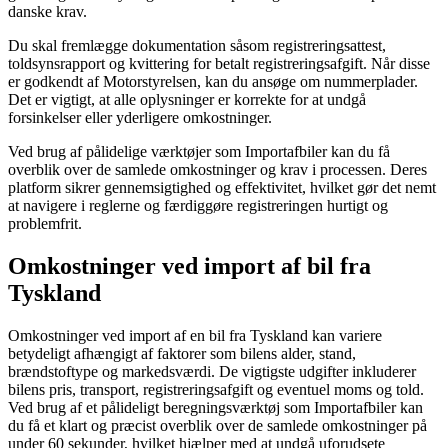
danske krav.
Du skal fremlægge dokumentation såsom registreringsattest,
toldsynsrapport og kvittering for betalt registreringsafgift. Når disse
er godkendt af Motorstyrelsen, kan du ansøge om nummerplader.
Det er vigtigt, at alle oplysninger er korrekte for at undgå
forsinkelser eller yderligere omkostninger.
Ved brug af pålidelige værktøjer som Importafbiler kan du få
overblik over de samlede omkostninger og krav i processen. Deres
platform sikrer gennemsigtighed og effektivitet, hvilket gør det nemt
at navigere i reglerne og færdiggøre registreringen hurtigt og
problemfrit.
Omkostninger ved import af bil fra
Tyskland
Omkostninger ved import af en bil fra Tyskland kan variere
betydeligt afhængigt af faktorer som bilens alder, stand,
brændstoftype og markedsværdi. De vigtigste udgifter inkluderer
bilens pris, transport, registreringsafgift og eventuel moms og told.
Ved brug af et pålideligt beregningsværktøj som Importafbiler kan
du få et klart og præcist overblik over de samlede omkostninger på
under 60 sekunder, hvilket hjælper med at undgå uforudsete