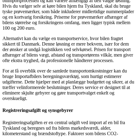
bilimportprocessen og kan variere afhængigt af den valgte løsning.
Hvis du vælger selv at køre bilen hjem fra Tyskland, skal du bruge
tyske prøvemærker, som både inkluderer midlertidige nummerplader
og en kortvarig forsikring. Priserne for prøvemærker afhænger af
bilens størrelse og forsikringens omfang, men ligger typisk mellem
100 og 200 euro.
Alternativt kan du vælge en transportservice, hvor bilen fragtet
sikkert til Danmark. Denne løsning er mere bekvem, især for dem
der ønsker at undgå logistikken ved selvkørsel. Prisen for transport
afhænger af bilens vægt, afstand og transportørens vilkår, men giver
ofte ekstra tryghed, da professionelle håndterer processen.
For at få overblik over de samlede transportomkostninger kan du
bruge Importafbilers beregningsværktøj, som hurtigt estimerer
udgifterne. Dette hjælper med at planlægge budgettet og sikrer, at du
træffer velinformerede beslutninger. Deres service er designet til at
eliminere skjulte gebyrer og gøre transportvalget enkelt og
overskueligt.
Registreringsafgift og synsgebyrer
Registreringsafgiften er en central udgift ved import af en bil fra
Tyskland og beregnes ud fra bilens markedsværdi, alder,
kilometerstand og brændstoftype. Faktorer som bilens CO2-